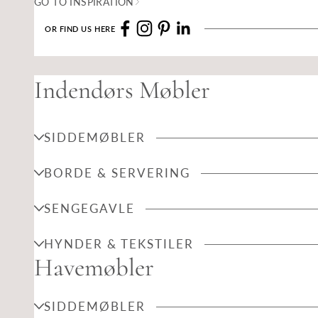
GO TO INSPIRATION
OR FIND US HERE
Indendørs Møbler
SIDDEMØBLER
BORDE & SERVERING
SENGEGAVLE
HYNDER & TEKSTILER
Havemøbler
SIDDEMØBLER