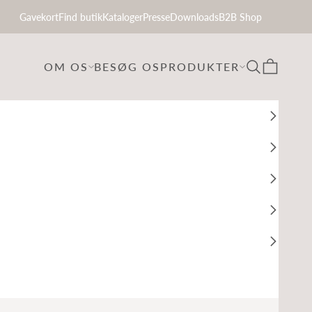
Gavekort
Find butik
Kataloger
Presse
Downloads
B2B Shop
Søg
Indkøbsku
OM OS
BESØG OS
PRODUKTER