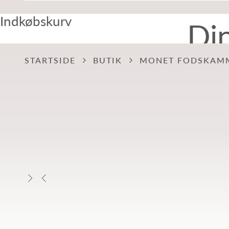
Indkøbskurv
Di
STARTSIDE
BUTIK
MONET FODSKAM
Næste
Forrige