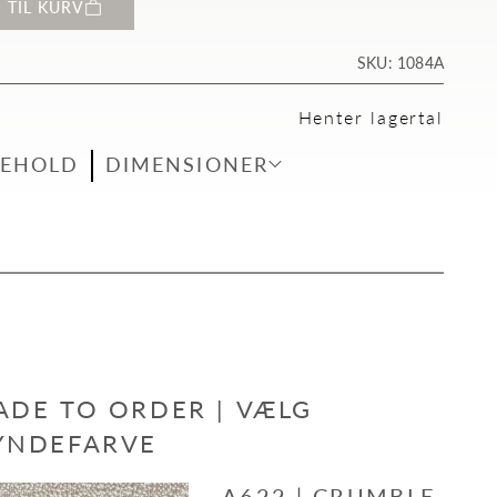
J TIL KURV
SKU: 1084A
Henter lagertal
GEHOLD
DIMENSIONER
ADE TO ORDER | VÆLG
YNDEFARVE
A622 | CRUMBLE