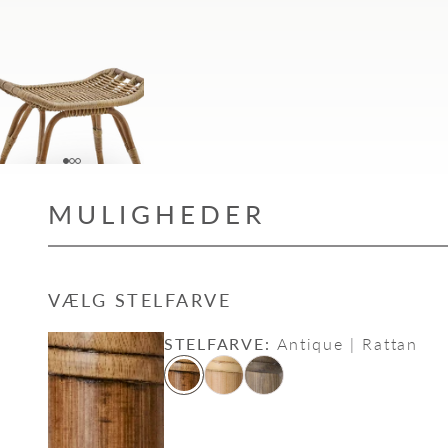
Gå til element 1
Gå til element 2
Gå til element 3
MULIGHEDER
VÆLG STELFARVE
STELFARVE:
Antique | Rattan