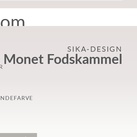
tom
SIKA-DESIGN
Monet Fodskammel
R
YNDEFARVE