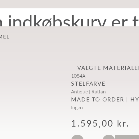
n indkøbskurv er 
MEL
VALGTE MATERIALE
1084A
STELFARVE
Antique | Rattan
MADE TO ORDER | H
Ingen
Salgspris
1.595,00 kr.
Sænk antal
Øg antal