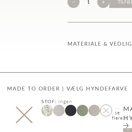
TILFØ
MATERIALE & VEDLI
MADE TO ORDER | VÆLG HYNDEFARVE
STOF:
Ingen
...
M
se
H
flere