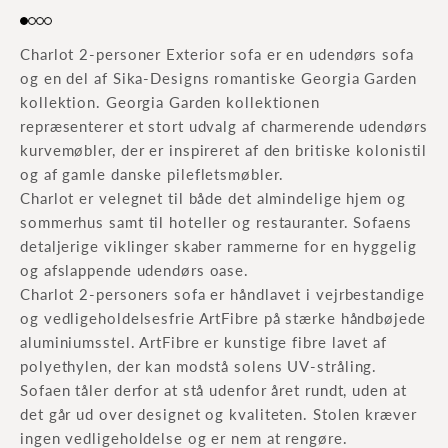
Go to item 1
Go to item 2
Go to item 3
Go to item 4
Charlot 2-personer Exterior sofa er en udendørs sofa
og en del af Sika-Designs romantiske Georgia Garden
kollektion. Georgia Garden kollektionen
repræsenterer et stort udvalg af charmerende udendørs
kurvemøbler, der er inspireret af den britiske kolonistil
og af gamle danske pilefletsmøbler.
Charlot er velegnet til både det almindelige hjem og
sommerhus samt til hoteller og restauranter. Sofaens
detaljerige viklinger skaber rammerne for en hyggelig
og afslappende udendørs oase.
Charlot 2-personers sofa er håndlavet i vejrbestandige
og vedligeholdelsesfrie ArtFibre på stærke håndbøjede
aluminiumsstel. ArtFibre er kunstige fibre lavet af
polyethylen, der kan modstå solens UV-stråling.
Sofaen tåler derfor at stå udenfor året rundt, uden at
det går ud over designet og kvaliteten. Stolen kræver
ingen vedligeholdelse og er nem at rengøre.