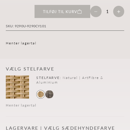
Sænk antal
Øg antal
TILFØJ TIL KURV
SKU: 9290U-9290CY101
Henter lagertal
VÆLG STELFARVE
STELFARVE:
Natural | ArtFibre &
Aluminium
Henter lagertal
LAGERVARE | VÆLG SÆDEHYNDEFARVE