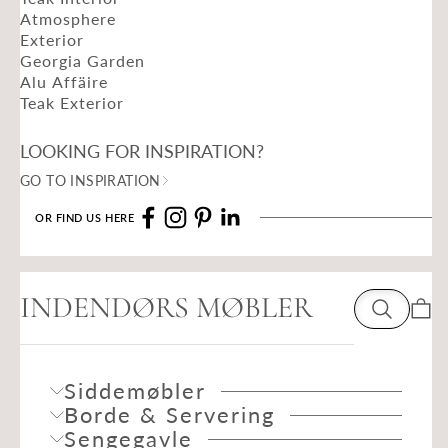
Atmosphere
Exterior
Georgia Garden
Alu Affäire
Teak Exterior
LOOKING FOR INSPIRATION?
GO TO INSPIRATION
OR FIND US HERE
INDENDØRS MØBLER
Indkø
Siddemøbler
Borde & Servering
Sengegavle