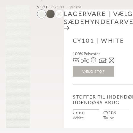
STOF:
CY101 | White
LAGERVARE | VÆLG
SÆDEHYNDEFARV
CY101 | WHITE
100% Polyester
VÆLG STOF
STOFFER TIL INDENDØ
UDENDØRS BRUG
CY101
CY108
White
Taupe