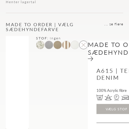
Henter lagertal
MADE TO ORDER | VÆLG
... se flere
SÆDEHYNDEFARVE
STOF:
Ingen
MADE TO O
SÆDEHYND
A615 | T
DENIM
100% Acrylic fibre
VÆLG STOF