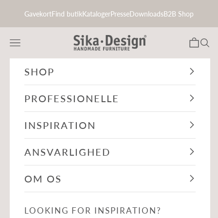
Spring til indhold
Gavekort
Find butik
Kataloger
Presse
Downloads
B2B Shop
Sika-Design.dk
Menu
Indkøbsk
Søg
SHOP
PROFESSIONELLE
INSPIRATION
ANSVARLIGHED
OM OS
LOOKING FOR INSPIRATION?