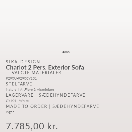
Gå til element 1
Gå til element 2
Gå til element 3
Gå til element 4
SIKA-DESIGN
Charlot 2 Pers. Exterior Sofa
VALGTE MATERIALER
9290U-9290CY101
STELFARVE
Natural | ArtFibre & Aluminium
LAGERVARE | SÆDEHYNDEFARVE
CY101 | White
MADE TO ORDER | SÆDEHYNDEFARVE
Ingen
Salgspris
7.785,00 kr.