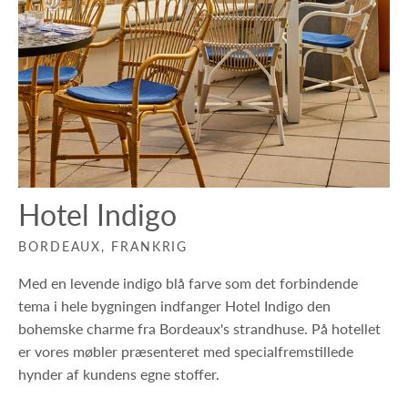
Tempotest-stoffer, der er modstandsdygtige overfor råd
samt dannelse af mug og svamp. OBS! Hynder der er lavet
på bestilling kan ikke returneres. Find mere information
om brug og vedligeholdelse
her
.
Hotel Indigo
BORDEAUX, FRANKRIG
Med en levende indigo blå farve som det forbindende
tema i hele bygningen indfanger Hotel Indigo den
bohemske charme fra Bordeaux's strandhuse. På hotellet
er vores møbler præsenteret med specialfremstillede
hynder af kundens egne stoffer.